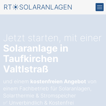
RT☀️SOLARANLAGEN
Jetzt starten, mit einer
Solaranlage in
Taufkirchen
Valtlstraß
und einem
kostenfreien Angebot
von
einem Fachbetrieb für Solaranlagen,
Solarthermie & Stromspeicher
✅ Unverbindlich & Kostenfrei