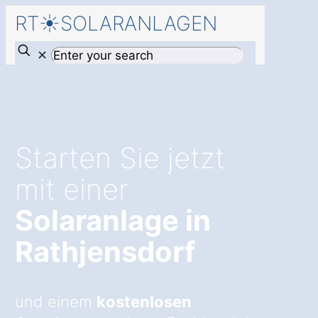
RT☀️SOLARANLAGEN
✕
Starten Sie jetzt
mit einer
Solaranlage in
Rathjensdorf
und einem
kostenlosen