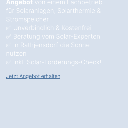
Angebot
von einem Fachbetrieb
für Solaranlagen, Solarthermie &
Stromspeicher
✅ Unverbindlich & Kostenfrei
✅ Beratung vom Solar-Experten
✅ In Rathjensdorf die Sonne
nutzen
✅ Inkl. Solar-Förderungs-Check!
Jetzt Angebot erhalten