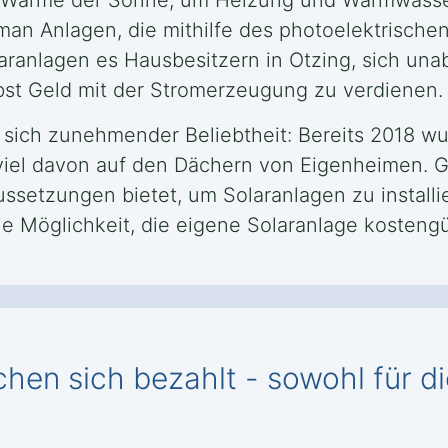
ie Wärme der Sonne, um Heizung und Warmwasse
man Anlagen, die mithilfe des photoelektrische
aranlagen es Hausbesitzern in Otzing, sich un
st Geld mit der Stromerzeugung zu verdienen.
t sich zunehmender Beliebtheit: Bereits 2018 w
viel davon auf den Dächern von Eigenheimen. G
ussetzungen bietet, um Solaranlagen zu install
ie Möglichkeit, die eigene Solaranlage kostengü
hen sich bezahlt - sowohl für d