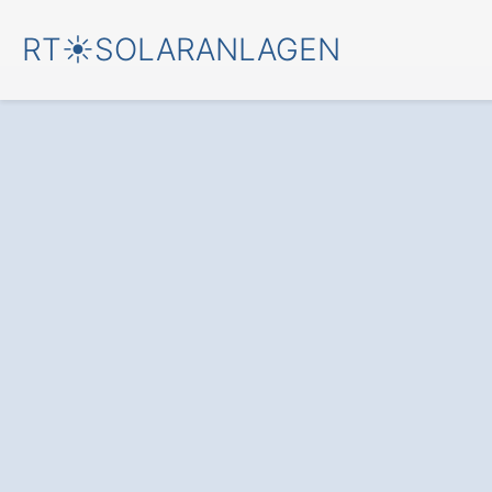
RT☀️SOLARANLAGEN
Starten Sie jetzt 
Solaranlage in O
und einem
kostenfreien An