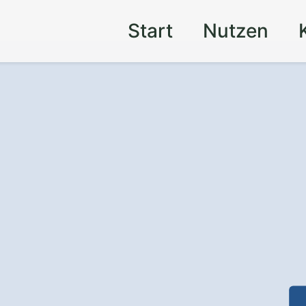
Start
Nutzen
mit einer
tzing
gebot
von einem Profi für