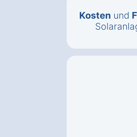
Kosten
und
F
Solaranla