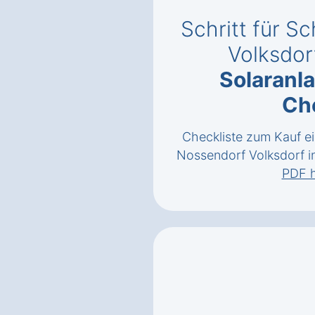
Schritt für Sc
Volksdor
Solaranl
Ch
Checkliste zum Kauf ei
Nossendorf Volksdorf in
PDF h