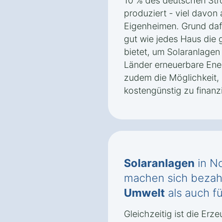
10 % des deutschen Str
produziert - viel davon
Eigenheimen. Grund dafü
gut wie jedes Haus die
bietet, um Solaranlagen 
Länder erneuerbare Ener
zudem die Möglichkeit, 
kostengünstig zu finanz
Solaranlagen
in N
machen sich bezahl
Umwelt
als auch f
Gleichzeitig ist die Er