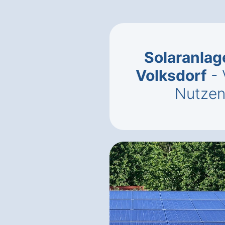
Solaranlag
Volksdorf
- 
Nutzen