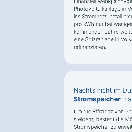
Finanziell wenig sinnvoll
Photovoltaikanlage in V
ins Stromnetz installier
pro kWh nur bei wenigen
kommenden Jahre weiter 
eine Solaranlage in Vol
refinanzieren.
Nachts nicht im Du
Stromspeicher
mac
Um die Effizienz von Ph
steigern, besteht die Mö
Stromspeicher zu erweit