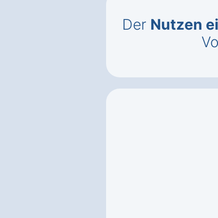
Der
Nutzen ei
Vo