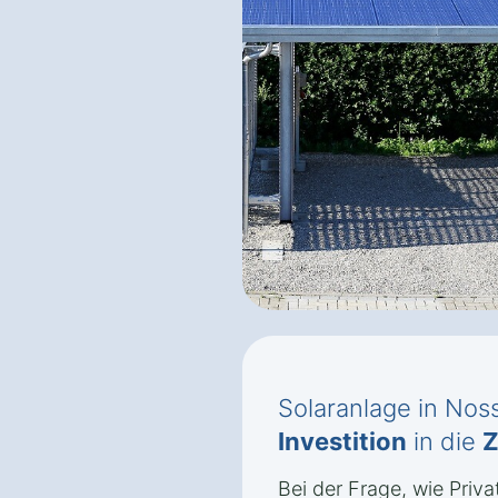
Solaranlage in Nos
Investition
in die
Z
Bei der Frage, wie Priv