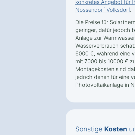
konkretes Angebot für I
Nossendorf Volksdorf
.
Die Preise für Solarthe
geringer, dafür jedoch b
Anlage zur Warmwasserb
Wasserverbrauch schät
6000 €, während eine v
mit 7000 bis 10000 € zu
Montagekosten sind dab
jedoch denen für eine v
Photovoltaikanlage in N
Sonstige
Kosten
un