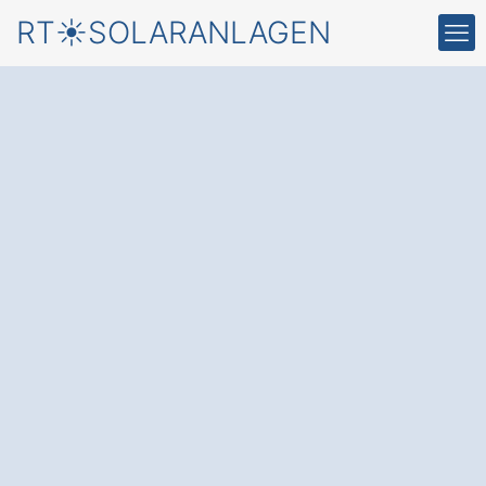
RT☀️SOLARANLAGEN
Starten Sie jetzt mit
einer
Solaranlage in
Krayenberggemeinde
und einem
kostenfreien Angebot
von
einem Solaranlagen-, Solarthermie-,&
Stromspeicher-Profi
✅ Unverbindlich & Kostenfrei
✅ Beratung vom Solar-Experten