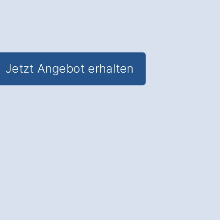
✅ In Krayenberggemeinde die Sonne
nutzen
✅ Inkl. Solar-Förderungs-Check!
Jetzt Angebot erhalten