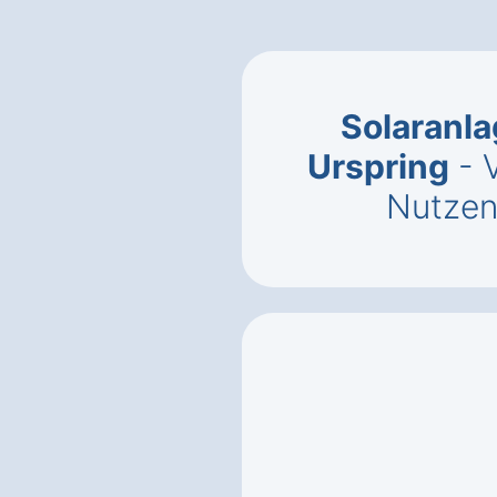
Solaranla
Urspring
- 
Nutzen