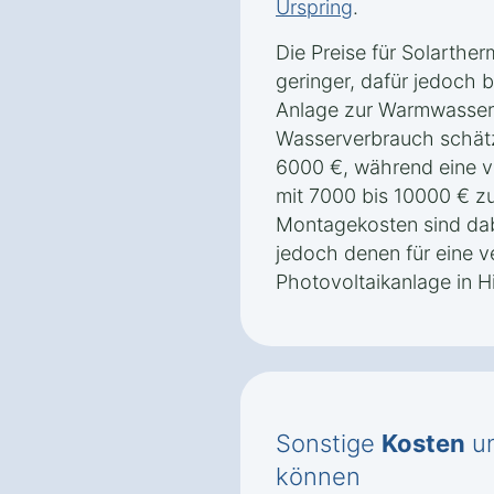
Urspring
.
Die Preise für Solarthe
geringer, dafür jedoch b
Anlage zur Warmwasserb
Wasserverbrauch schät
6000 €, während eine v
mit 7000 bis 10000 € zu
Montagekosten sind dab
jedoch denen für eine v
Photovoltaikanlage in H
Sonstige
Kosten
un
können