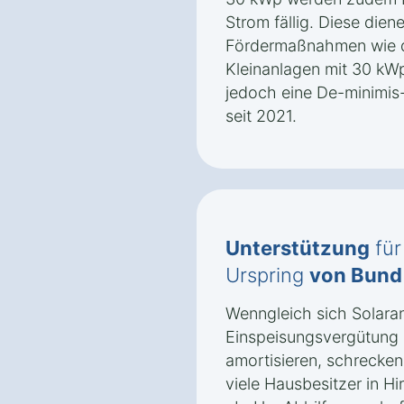
Strom fällig. Diese dien
Fördermaßnahmen wie d
Kleinanlagen mit 30 kWp
jedoch eine De-minimis-
seit 2021.
Unterstützung
für
Urspring
von Bund
Wenngleich sich Solaran
Einspeisungsvergütung 
amortisieren, schrecke
viele Hausbesitzer in H