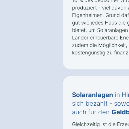
10 % des deutschen Str
produziert - viel davon
Eigenheimen. Grund dafü
gut wie jedes Haus die
bietet, um Solaranlagen 
Länder erneuerbare Ener
zudem die Möglichkeit, 
kostengünstig zu finanz
Solaranlagen
in H
sich bezahlt - sowo
auch für den
Geldb
Gleichzeitig ist die Er