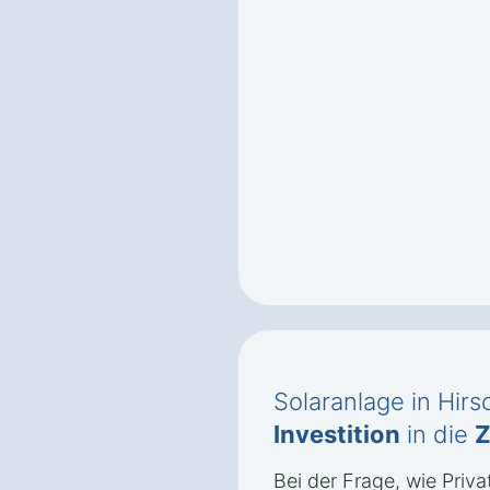
Solaranlage in Hirs
Investition
in die
Z
Bei der Frage, wie Priva