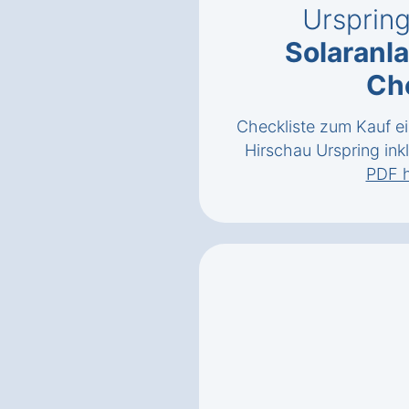
Ursprin
Solaranl
Ch
Checkliste zum Kauf ei
Hirschau Urspring inkl
PDF h