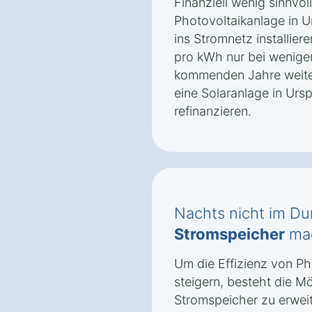
Finanziell wenig sinnvoll
Photovoltaikanlage in Ur
ins Stromnetz installier
pro kWh nur bei wenigen
kommenden Jahre weiter 
eine Solaranlage in Urs
refinanzieren.
Nachts nicht im Du
Stromspeicher
mac
Um die Effizienz von Ph
steigern, besteht die Mö
Stromspeicher zu erweit