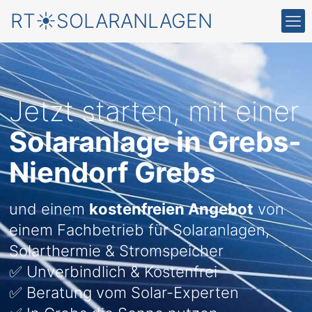
RT☀️SOLARANLAGEN
Jetzt starten, mit einer
Solaranlage in Grebs-
Niendorf Grebs
und einem
kostenfreien Angebot
von
einem Fachbetrieb für Solaranlagen,
Solarthermie & Stromspeicher
✅ Unverbindlich & Kostenfrei
✅ Beratung vom Solar-Experten