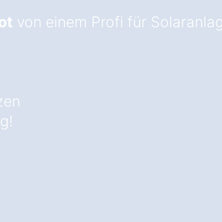
ot
von einem Profi für Solaranla
zen
g!