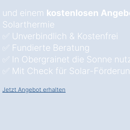
und einem
kostenlosen Angeb
Solarthermie
✅ Unverbindlich & Kostenfrei
✅ Fundierte Beratung
✅ In Obergrainet die Sonne nut
✅ Mit Check für Solar-Förderun
Jetzt Angebot erhalten