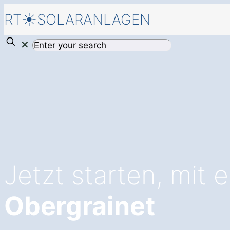
RT☀️SOLARANLAGEN
✕
Jetzt starten, mit 
Obergrainet