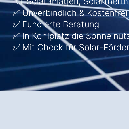
für Solaranlagen, Solarther
✅ Unverbindlich & Kostenfrei
✅ Fundierte Beratung
✅ In Kohlplatz die Sonne nut
✅ Mit Check für Solar-Förde