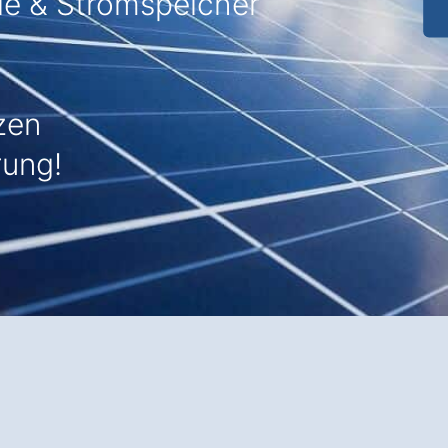
mie & Stromspeicher
zen
rung!