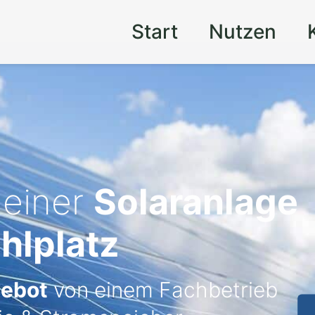
Start
Nutzen
 einer
Solaranlage
hlplatz
gebot
von einem Fachbetrieb