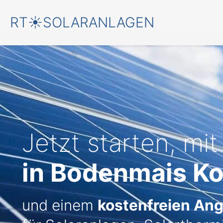
RT☀️SOLARANLAGEN
Jetzt starten, mit
in Bodenmais Ko
und einem
kostenfreien An