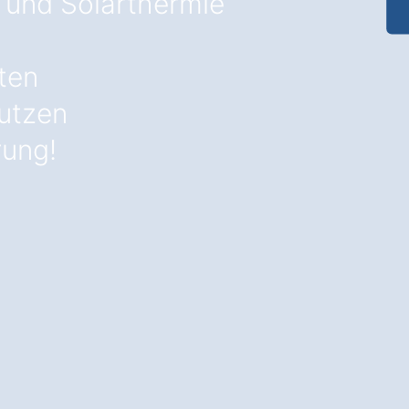
 und Solarthermie
ten
utzen
rung!