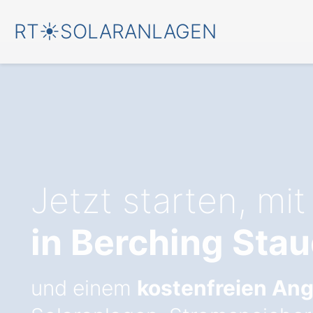
RT☀️SOLARANLAGEN
Jetzt starten, mit
in Berching Sta
und einem
kostenfreien An