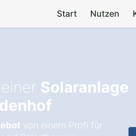
Start
Nutzen
 einer
Solaranlage
udenhof
gebot
von einem Profi für