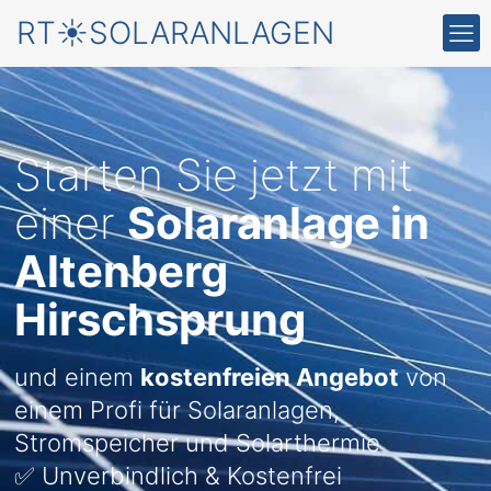
RT☀️SOLARANLAGEN
Starten Sie jetzt mit
einer
Solaranlage in
Altenberg
Hirschsprung
und einem
kostenfreien Angebot
von
einem Profi für Solaranlagen,
Stromspeicher und Solarthermie
✅ Unverbindlich & Kostenfrei