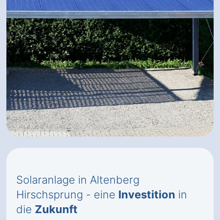
Solaranlage in Altenberg
Hirschsprung - eine
Investition
in
die
Zukunft