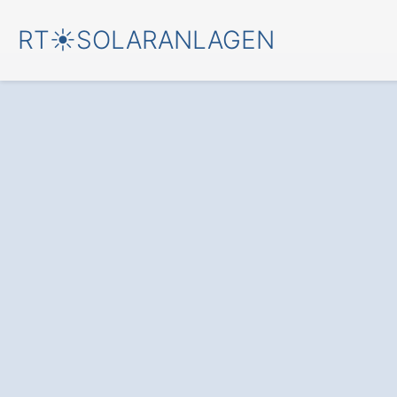
RT☀️SOLARANLAGEN
Starten Sie jetzt 
Solaranlage in B
Zaunstadt