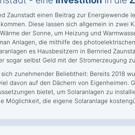
nstadt - eine
Investition
in die
Z
ied Zaunstadt einen Beitrag zur Energiewende l
kommen. Diese lassen sich allgemein in zwei Ka
ie Wärme der Sonne, um Heizung und Warmwasse
man Anlagen, die mithilfe des photoelektrische
aranlagen es Hausbesitzern in Bernried Zaunst
r sogar selbst Geld mit der Stromerzeugung zu
t sich zunehmender Beliebtheit: Bereits 2018 w
viel davon auf den Dächern von Eigenheimen. G
ussetzungen bietet, um Solaranlagen zu install
ie Möglichkeit, die eigene Solaranlage kostengü